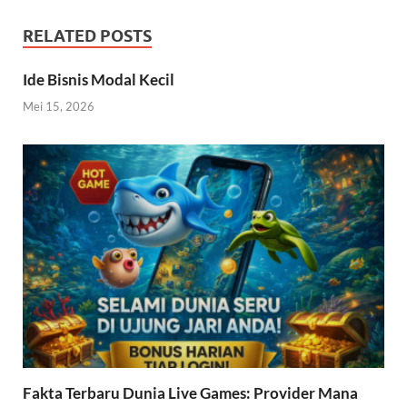
RELATED POSTS
Ide Bisnis Modal Kecil
Mei 15, 2026
Fakta Terbaru Dunia Live Games: Provider Mana