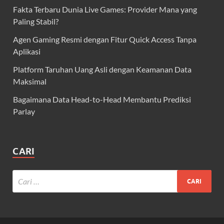
Fakta Terbaru Dunia Live Games: Provider Mana yang
Paling Stabil?
Agen Gaming Resmi dengan Fitur Quick Access Tanpa
Aplikasi
Platform Taruhan Uang Asli dengan Keamanan Data
Maksimal
Bagaimana Data Head-to-Head Membantu Prediksi
Parlay
CARI