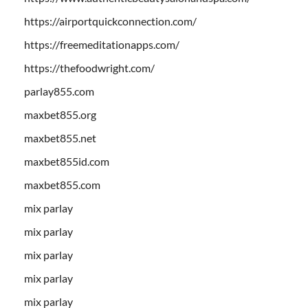
https://airportquickconnection.com/
https://freemeditationapps.com/
https://thefoodwright.com/
parlay855.com
maxbet855.org
maxbet855.net
maxbet855id.com
maxbet855.com
mix parlay
mix parlay
mix parlay
mix parlay
mix parlay