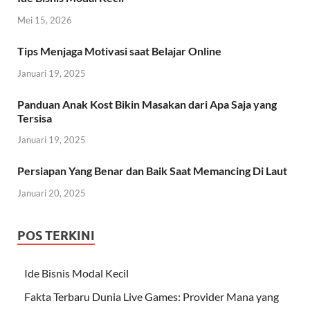
Mei 15, 2026
Tips Menjaga Motivasi saat Belajar Online
Januari 19, 2025
Panduan Anak Kost Bikin Masakan dari Apa Saja yang
Tersisa
Januari 19, 2025
Persiapan Yang Benar dan Baik Saat Memancing Di Laut
Januari 20, 2025
POS TERKINI
Ide Bisnis Modal Kecil
Fakta Terbaru Dunia Live Games: Provider Mana yang