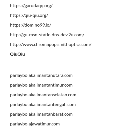
https://garudaqq.org/
https://qiu-qiu.org/
https://domino99.io/
http://gu-msn-static-dns-dev.2u.com/
http://www.chromapop.smithoptics.com/
QiuQiu
parlaybolakalimantanutara.com
parlaybolakalimantantimur.com
parlaybolakalimantanselatan.com
parlaybolakalimantantengah.com
parlaybolakalimantanbarat.com
parlaybolajawatimur.com