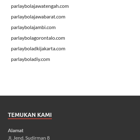
parlaybolajawatengah.com
parlaybolajawabarat.com
parlaybolajambi.com
parlaybolagorontalo.com
parlayboladkijakarta.com
parlayboladiy.com
TEMUKAN KAMI
Alamat
Jl. Jend. Sudirman 8