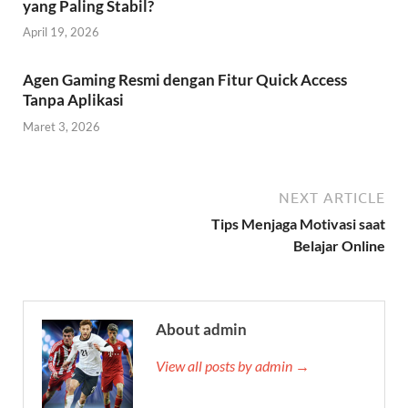
yang Paling Stabil?
April 19, 2026
Agen Gaming Resmi dengan Fitur Quick Access
Tanpa Aplikasi
Maret 3, 2026
NEXT ARTICLE
Tips Menjaga Motivasi saat
Belajar Online
About admin
View all posts by admin →