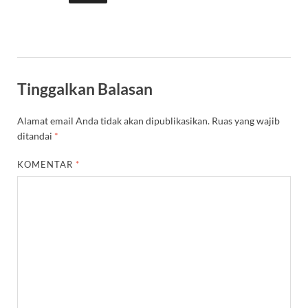
Tinggalkan Balasan
Alamat email Anda tidak akan dipublikasikan.
Ruas yang wajib
ditandai
*
KOMENTAR
*