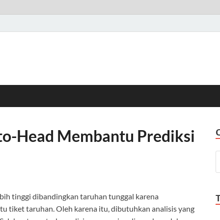
to-Head Membantu Prediksi
ebih tinggi dibandingkan taruhan tunggal karena
u tiket taruhan. Oleh karena itu, dibutuhkan analisis yang