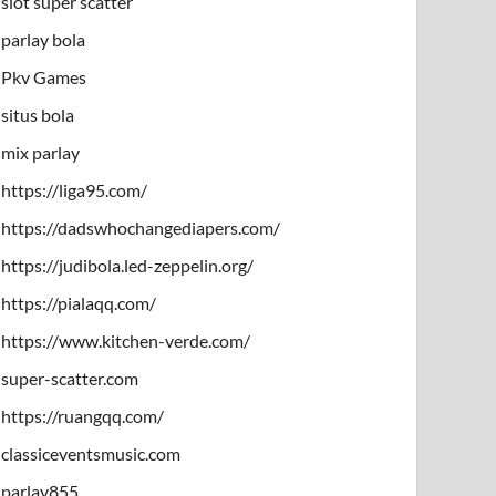
slot super scatter
parlay bola
Pkv Games
situs bola
mix parlay
https://liga95.com/
https://dadswhochangediapers.com/
https://judibola.led-zeppelin.org/
https://pialaqq.com/
https://www.kitchen-verde.com/
super-scatter.com
https://ruangqq.com/
classiceventsmusic.com
parlay855