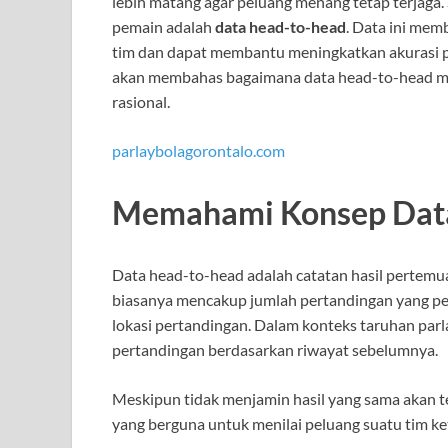
lebih matang agar peluang menang tetap terjaga. 
pemain adalah
data head-to-head
. Data ini mem
tim dan dapat membantu meningkatkan akurasi pre
akan membahas bagaimana data head-to-head mem
rasional.
parlaybolagorontalo.com
Memahami Konsep Dat
Data head-to-head adalah catatan hasil pertemua
biasanya mencakup jumlah pertandingan yang perna
lokasi pertandingan. Dalam konteks taruhan parla
pertandingan berdasarkan riwayat sebelumnya.
Meskipun tidak menjamin hasil yang sama akan t
yang berguna untuk menilai peluang suatu tim ke