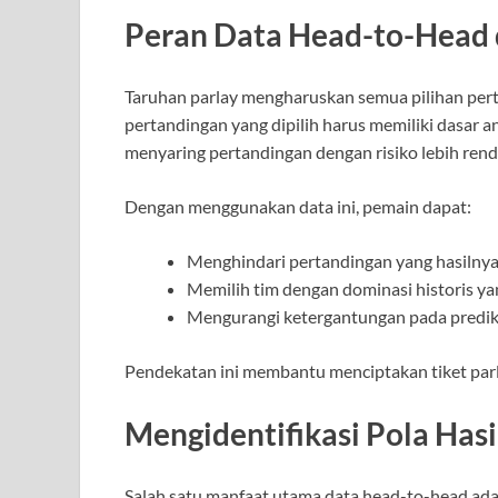
Peran Data Head-to-Head 
Taruhan parlay mengharuskan semua pilihan pertan
pertandingan yang dipilih harus memiliki dasar 
menyaring pertandingan dengan risiko lebih ren
Dengan menggunakan data ini, pemain dapat:
Menghindari pertandingan yang hasilnya s
Memilih tim dengan dominasi historis yan
Mengurangi ketergantungan pada prediksi
Pendekatan ini membantu menciptakan tiket parla
Mengidentifikasi Pola Has
Salah satu manfaat utama data head-to-head 