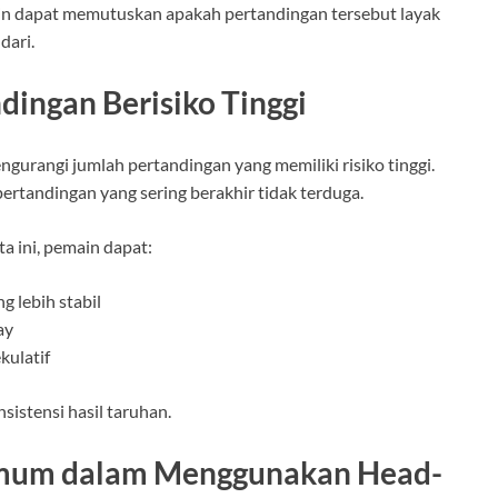
ain dapat memutuskan apakah pertandingan tersebut layak
dari.
ingan Berisiko Tinggi
engurangi jumlah pertandingan yang memiliki risiko tinggi.
rtandingan yang sering berakhir tidak terduga.
 ini, pemain dapat:
 lebih stabil
ay
kulatif
istensi hasil taruhan.
Umum dalam Menggunakan Head-