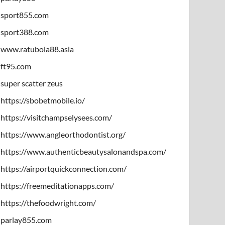
sport855.com
sport388.com
www.ratubola88.asia
ft95.com
super scatter zeus
https://sbobetmobile.io/
https://visitchampselysees.com/
https://www.angleorthodontist.org/
https://www.authenticbeautysalonandspa.com/
https://airportquickconnection.com/
https://freemeditationapps.com/
https://thefoodwright.com/
parlay855.com