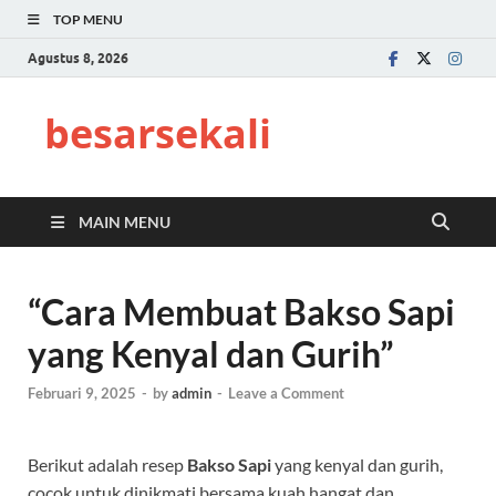
TOP MENU
Agustus 8, 2026
besarsekali
MAIN MENU
“Cara Membuat Bakso Sapi
yang Kenyal dan Gurih”
Februari 9, 2025
-
by
admin
-
Leave a Comment
Berikut adalah resep
Bakso Sapi
yang kenyal dan gurih,
cocok untuk dinikmati bersama kuah hangat dan