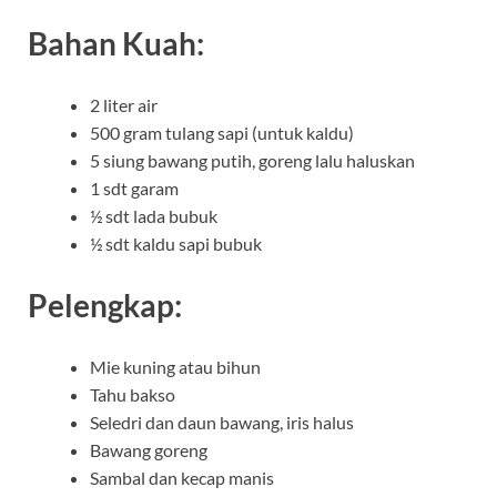
Bahan Kuah:
2 liter air
500 gram tulang sapi (untuk kaldu)
5 siung bawang putih, goreng lalu haluskan
1 sdt garam
½ sdt lada bubuk
½ sdt kaldu sapi bubuk
Pelengkap:
Mie kuning atau bihun
Tahu bakso
Seledri dan daun bawang, iris halus
Bawang goreng
Sambal dan kecap manis