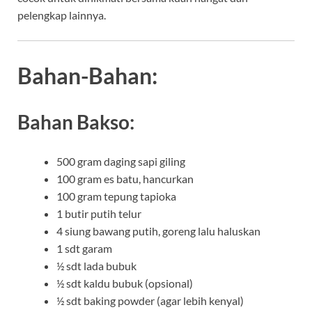
pelengkap lainnya.
Bahan-Bahan:
Bahan Bakso:
500 gram daging sapi giling
100 gram es batu, hancurkan
100 gram tepung tapioka
1 butir putih telur
4 siung bawang putih, goreng lalu haluskan
1 sdt garam
½ sdt lada bubuk
½ sdt kaldu bubuk (opsional)
½ sdt baking powder (agar lebih kenyal)