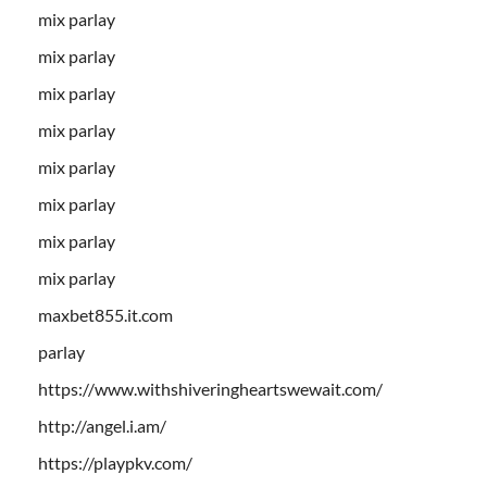
mix parlay
mix parlay
mix parlay
mix parlay
mix parlay
mix parlay
mix parlay
mix parlay
maxbet855.it.com
parlay
https://www.withshiveringheartswewait.com/
http://angel.i.am/
https://playpkv.com/