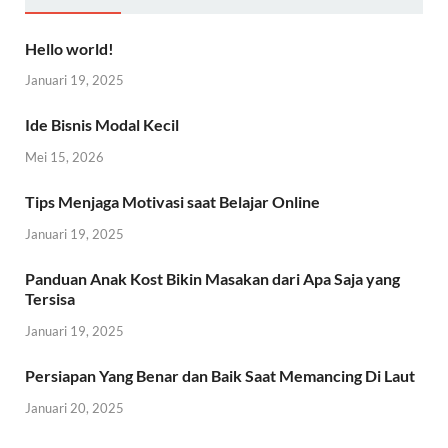
Hello world!
Januari 19, 2025
Ide Bisnis Modal Kecil
Mei 15, 2026
Tips Menjaga Motivasi saat Belajar Online
Januari 19, 2025
Panduan Anak Kost Bikin Masakan dari Apa Saja yang
Tersisa
Januari 19, 2025
Persiapan Yang Benar dan Baik Saat Memancing Di Laut
Januari 20, 2025