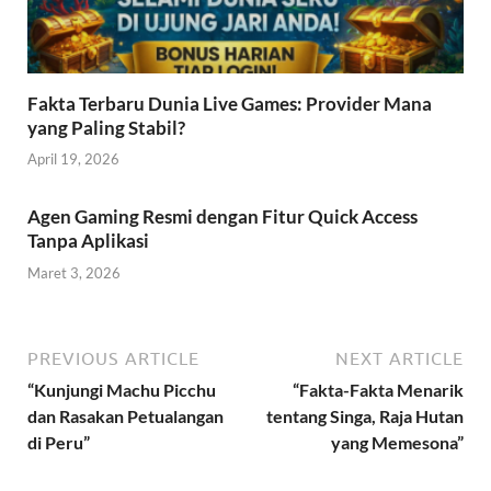
Fakta Terbaru Dunia Live Games: Provider Mana
yang Paling Stabil?
April 19, 2026
Agen Gaming Resmi dengan Fitur Quick Access
Tanpa Aplikasi
Maret 3, 2026
PREVIOUS ARTICLE
NEXT ARTICLE
“Kunjungi Machu Picchu
“Fakta-Fakta Menarik
dan Rasakan Petualangan
tentang Singa, Raja Hutan
di Peru”
yang Memesona”