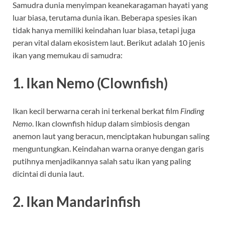
Samudra dunia menyimpan keanekaragaman hayati yang
luar biasa, terutama dunia ikan. Beberapa spesies ikan
tidak hanya memiliki keindahan luar biasa, tetapi juga
peran vital dalam ekosistem laut. Berikut adalah 10 jenis
ikan yang memukau di samudra:
1.
Ikan Nemo (Clownfish)
Ikan kecil berwarna cerah ini terkenal berkat film
Finding
Nemo
. Ikan clownfish hidup dalam simbiosis dengan
anemon laut yang beracun, menciptakan hubungan saling
menguntungkan. Keindahan warna oranye dengan garis
putihnya menjadikannya salah satu ikan yang paling
dicintai di dunia laut.
2.
Ikan Mandarinfish