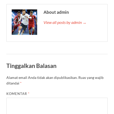
About admin
View all posts by admin →
Tinggalkan Balasan
Alamat email Anda tidak akan dipublikasikan.
Ruas yang wajib
ditandai
*
KOMENTAR
*