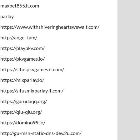
maxbet855.it.com
parlay
https://www.withshiveringheartswewait.com/
http://angel.i.am/
https://playpkv.com/
https://pkvgames.io/
https://situspkvgames.it.com/
https://mixparlay.io/
https://situsmixparlay.it.com/
https://garudaqq.org/
https://qiu-qiu.org/
https://domino99.io/
http://gu-msn-static-dns-dev.2u.com/