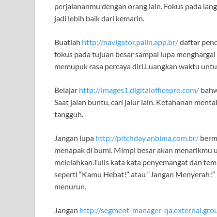
perjalananmu dengan orang lain. Fokus pada lang
jadi lebih baik dari kemarin.
Buatlah
http://navigator.palin.app.br/
daftar penc
fokus pada tujuan besar sampai lupa menghargai
memupuk rasa percaya diri.Luangkan waktu untu
Belajar
http://images1.digitalofficepro.com/
bahwa
Saat jalan buntu, cari jalur lain. Ketahanan ment
tangguh.
Jangan lupa
http://pitchday.anbima.com.br/
bermi
menapak di bumi. Mimpi besar akan menarikmu un
melelahkan.Tulis kata kata penyemangat dan temp
seperti “Kamu Hebat!” atau “Jangan Menyerah!” bi
menurun.
Jangan
http://segment-manager-qa.external.gro