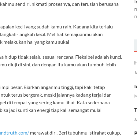
I
kahmu sendiri, nikmati prosesnya, dan teruslah berusaha
m
m
apaian kecil yang sudah kamu raih. Kadang kita terlalu
 langkah-langkah kecil. Melihat kemajuanmu akan
k melakukan hal yang kamu sukai
 hidup tidak selalu sesuai rencana. Fleksibel adalah kunci.
H
almu diuji di sini, dan dengan itu kamu akan tumbuh lebih
J
I
mpi besar. Biarkan anganmu tinggi, tapi kaki tetap
tuk terus bergerak, meski jalannya kadang terjal dan
M
el di tempat yang sering kamu lihat. Kata sederhana
T
sa jadi suntikan energi tiap kali semangat mulai
J
undtruth.com/
merawat diri. Beri tubuhmu istirahat cukup,
P