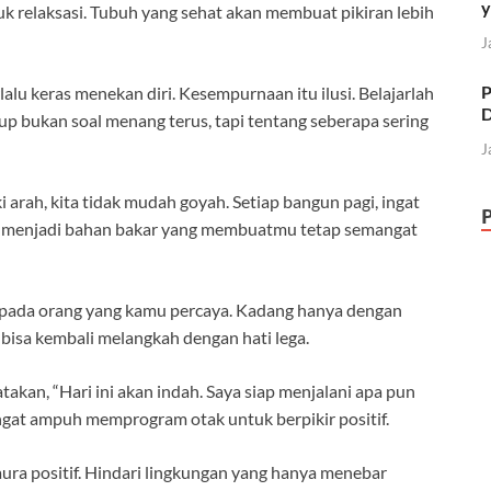
y
k relaksasi. Tubuh yang sehat akan membuat pikiran lebih
J
P
lalu keras menekan diri. Kesempurnaan itu ilusi. Belajarlah
D
idup bukan soal menang terus, tapi tentang seberapa sering
J
 arah, kita tidak mudah goyah. Setiap bangun pagi, ingat
itu menjadi bahan bakar yang membuatmu tetap semangat
 pada orang yang kamu percaya. Kadang hanya dengan
 bisa kembali melangkah dengan hati lega.
atakan, “Hari ini akan indah. Saya siap menjalani apa pun
ngat ampuh memprogram otak untuk berpikir positif.
ra positif. Hindari lingkungan yang hanya menebar