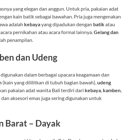
hasnya yang elegan dan anggun. Untuk pria, pakaian adat
 dengan kain batik sebagai bawahan. Pria juga mengenakan
Jawa adalah
kebaya
yang dipadukan dengan
batik
atau
 acara pernikahan atau acara formal lainnya.
Gelang dan
dah penampilan.
mben dan Udeng
g digunakan dalam berbagai upacara keagamaan dan
n
(kain yang dililitkan di tubuh bagian bawah),
udeng
kan pakaian adat wanita Bali terdiri dari
kebaya
,
kamben
,
l
dan aksesori emas juga sering digunakan untuk
n Barat – Dayak