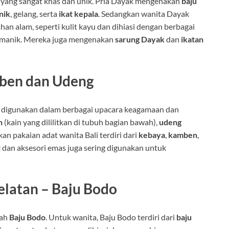
t yang sangat khas dan unik. Pria Dayak mengenakan
baju
nik
, gelang, serta
ikat kepala
. Sedangkan wanita Dayak
han alam, seperti kulit kayu dan dihiasi dengan berbagai
k-manik. Mereka juga mengenakan
sarung Dayak
dan
ikatan
mben dan Udeng
g digunakan dalam berbagai upacara keagamaan dan
n
(kain yang dililitkan di tubuh bagian bawah),
udeng
kan pakaian adat wanita Bali terdiri dari
kebaya
,
kamben
,
l
dan aksesori emas juga sering digunakan untuk
elatan – Baju Bodo
lah
Baju Bodo
. Untuk wanita, Baju Bodo terdiri dari
baju