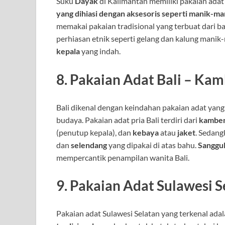
Suku
Dayak
di Kalimantan memiliki pakaian ada
yang dihiasi dengan aksesoris seperti manik-ma
memakai pakaian tradisional yang terbuat dari ba
perhiasan etnik seperti gelang dan kalung mani
kepala
yang indah.
8.
Pakaian Adat Bali – Ka
Bali dikenal dengan keindahan pakaian adat yan
budaya. Pakaian adat pria Bali terdiri dari
kambe
(penutup kepala), dan
kebaya
atau
jaket
. Sedang
dan
selendang
yang dipakai di atas bahu.
Sanggu
mempercantik penampilan wanita Bali.
9.
Pakaian Adat Sulawesi S
Pakaian adat Sulawesi Selatan yang terkenal ada