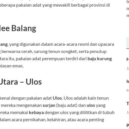
I
beberapa pakaian adat yang mewakili berbagai provinsi di
m
m
lee Balang
lang
, yang digunakan dalam acara-acara resmi dan upacara
rung berwarna cerah, sarung tenun songket, serta penutup
tara itu, pakaian adat perempuan terdiri dari
baju kurung
H
hiasan emas.
J
tara – Ulos
I
M
ikenal dengan pakaian adat
Ulos
. Ulos adalah kain tenun
T
ia, mereka mengenakan
surjan
(baju adat) dan
ulos
yang
mereka memakai
kebaya
dengan ulos yang dililitkan di tubuh
J
dalam acara pernikahan, kelahiran, atau acara penting
P