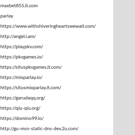
maxbet855.it.com
parlay
https://www.withshiveringheartswewait.com/
http://angel.i.am/
https://playpkv.com/
https://pkvgames.io/
https://situspkvgames.it.com/
https://mixparlay.io/
https://situsmixparlay.it.com/
https://garudaqq.org/
https://qiu-qiu.org/
https://domino99.io/
http://gu-msn-static-dns-dev.2u.com/