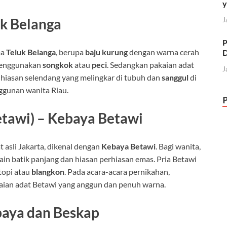
y
uk Belanga
J
P
ma
Teluk Belanga
, berupa
baju kurung
dengan warna cerah
D
 menggunakan
songkok
atau
peci
. Sedangkan pakaian adat
J
hiasan selendang yang melingkar di tubuh dan
sanggul
di
ggunan wanita Riau.
etawi) – Kebaya Betawi
asli Jakarta, dikenal dengan
Kebaya Betawi
. Bagi wanita,
in batik panjang dan hiasan perhiasan emas. Pria Betawi
 topi atau
blangkon
. Pada acara-acara pernikahan,
aian adat Betawi yang anggun dan penuh warna.
baya dan Beskap