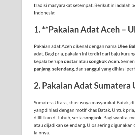
tradisi masyarakat setempat. Berikut ini adalah 
Indonesia:
1. **Pakaian Adat Aceh –
U
Pakaian adat Aceh dikenal dengan nama
Ulee Ba
adat. Bagi pria, pakaian ini terdiri dari baju ku
kepala berupa
destar
atau
songkok Aceh
. Semen
panjang
,
selendang
, dan
sanggul
yang dihiasi per
2.
Pakaian Adat Sumatera U
Sumatera Utara, khususnya masyarakat Batak, d
yang dihiasi dengan motif khas Batak. Untuk pr
dililitkan di tubuh, serta
songkok
. Bagi wanita, 
atau dijadikan selendang. Ulos sering digunakan 
lainnya.