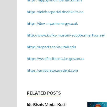
https://advisorportal.dev.hkbits.no
https://dev-my.esbenergy.co.uk
http://www.kiviks-musteri-soppor.smartson.se/
https://reports.sonia.utah.edu
https://ws.efile.ltbcms.jus.gov.on.ca
https://articulator.avadent.com
RELATED POSTS
Ide Bisnis Modal Kecil