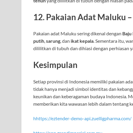
tenun
yang dililitkan di tubuh dengan hiasan pad
12.
Pakaian Adat Maluku –
Pakaian adat Maluku sering dikenal dengan
Baju
putih
,
sarung
, dan
ikat kepala
. Sementara itu, 
dililitkan di tubuh dan dihiasi dengan perhiasan 
Kesimpulan
Setiap provinsi di Indonesia memiliki pakaian ad
tidak hanya menjadi simbol identitas dan keban
keunikan dan keberagaman budaya Indonesia. Meng
memberikan kita wawasan lebih dalam tentang ke
hhttps://eztender-demo-api.zuelligpharma.com/
https://app.grandimperial.com.my