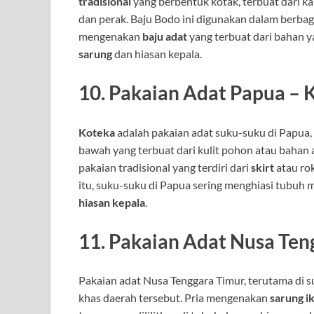
tradisional
yang berbentuk kotak, terbuat dari ka
dan perak. Baju Bodo ini digunakan dalam berbag
mengenakan
baju adat
yang terbuat dari bahan ya
sarung
dan hiasan kepala.
10.
Pakaian Adat Papua – 
Koteka
adalah pakaian adat suku-suku di Papua,
bawah yang terbuat dari kulit pohon atau bahan
pakaian tradisional yang terdiri dari
skirt
atau rok
itu, suku-suku di Papua sering menghiasi tubuh
hiasan kepala
.
11.
Pakaian Adat Nusa Teng
Pakaian adat Nusa Tenggara Timur, terutama di 
khas daerah tersebut. Pria mengenakan
sarung i