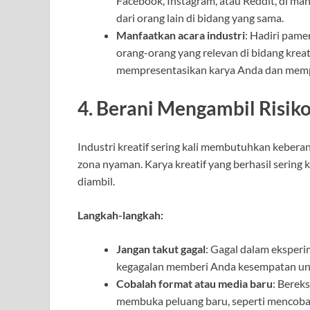
Facebook, Instagram, atau Reddit, di man
dari orang lain di bidang yang sama.
Manfaatkan acara industri
: Hadiri pame
orang-orang yang relevan di bidang krea
mempresentasikan karya Anda dan mempe
4. Berani Mengambil Risik
Industri kreatif sering kali membutuhkan keberan
zona nyaman. Karya kreatif yang berhasil sering 
diambil.
Langkah-langkah:
Jangan takut gagal
: Gagal dalam eksperi
kegagalan memberi Anda kesempatan un
Cobalah format atau media baru
: Berek
membuka peluang baru, seperti mencoba vi