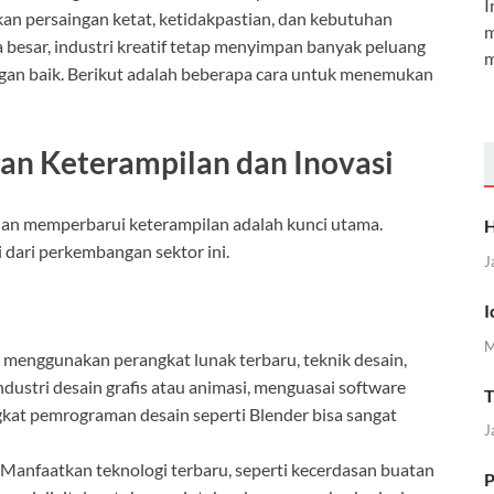
I
kan persaingan ketat, ketidakpastian, dan kebutuhan
m
besar, industri kreatif tetap menyimpan banyak peluang
m
n baik. Berikut adalah beberapa cara untuk menemukan
an Keterampilan dan Inovasi
dan memperbarui keterampilan adalah kunci utama.
H
ti dari perkembangan sektor ini.
J
I
M
ar menggunakan perangkat lunak terbaru, teknik desain,
industri desain grafis atau animasi, menguasai software
T
gkat pemrograman desain seperti Blender bisa sangat
J
: Manfaatkan teknologi terbaru, seperti kecerdasan buatan
P