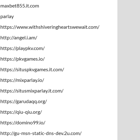
maxbet855.it.com
parlay
https://www.withshiveringheartswewait.com/
http://angel.i.am/
https://playpkv.com/
https://pkvgames.io/
https://situspkvgames.it.com/
https://mixparlay.io/
https://situsmixparlay.it.com/
https://garudaqq.org/
https://qiu-qiu.org/
https://domino99.io/
http://gu-msn-static-dns-dev.2u.com/