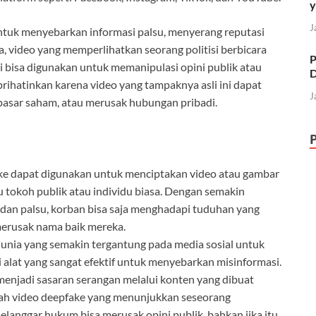
y
J
 untuk menyebarkan informasi palsu, menyerang reputasi
, video yang memperlihatkan seorang politisi berbicara
P
i bisa digunakan untuk memanipulasi opini publik atau
D
rihatinkan karena video yang tampaknya asli ini dapat
J
asar saham, atau merusak hubungan pribadi.
e dapat digunakan untuk menciptakan video atau gambar
u tokoh publik atau individu biasa. Dengan semakin
 dan palsu, korban bisa saja menghadapi tuduhan yang
merusak nama baik mereka.
unia yang semakin tergantung pada media sosial untuk
alat yang sangat efektif untuk menyebarkan misinformasi.
 menjadi sasaran serangan melalui konten yang dibuat
uah video deepfake yang menunjukkan seseorang
elanggar hukum bisa merusak opini publik, bahkan jika itu