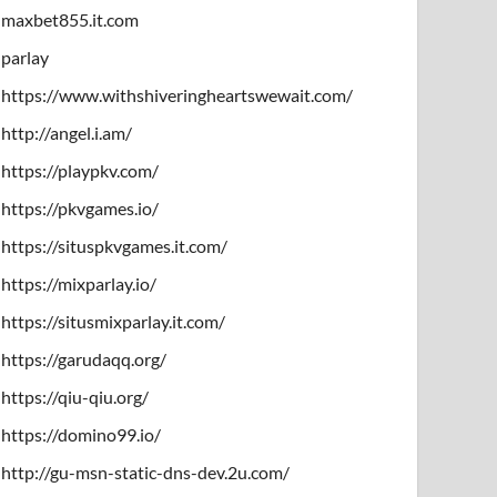
maxbet855.it.com
parlay
https://www.withshiveringheartswewait.com/
http://angel.i.am/
https://playpkv.com/
https://pkvgames.io/
https://situspkvgames.it.com/
https://mixparlay.io/
https://situsmixparlay.it.com/
https://garudaqq.org/
https://qiu-qiu.org/
https://domino99.io/
http://gu-msn-static-dns-dev.2u.com/