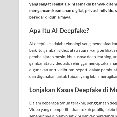
yang sangat realistis, kini semakin banyak dite
mengancam keamanan digital, privasi individu, 
beredar di dunia maya.
Apa Itu AI Deepfake?
AI deepfake adalah teknologi yang memanfaatkan
baik itu gambar, video, atau suara, yang terlihat 
pembelajaran mesin, khususnya deep learning, 
gambar atau video asli, sehingga menciptakan ha
digunakan untuk hiburan, seperti dalam pembuata
dan digunakan untuk tujuan yang lebih merugika
Lonjakan Kasus Deepfake di Me
Dalam beberapa tahun terakhir, penggunaan deepf
Video yang memperlihatkan tokoh publik, selebrit
sepenuhnya dibuat-buat kini banyak beredar di p