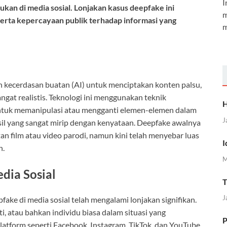
I
mukan di media sosial. Lonjakan kasus deepfake ini
m
serta kepercayaan publik terhadap informasi yang
m
 kecerdasan buatan (AI) untuk menciptakan konten palsu,
sangat realistis. Teknologi ini menggunakan teknik
H
untuk memanipulasi atau mengganti elemen-elemen dalam
J
sil yang sangat mirip dengan kenyataan. Deepfake awalnya
n film atau video parodi, namun kini telah menyebar luas
I
n.
M
dia Sosial
T
J
ake di media sosial telah mengalami lonjakan signifikan.
i, atau bahkan individu biasa dalam situasi yang
P
latform seperti Facebook, Instagram, TikTok, dan YouTube.